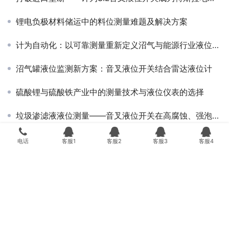
锂电负极材料储运中的料位测量难题及解决方案
计为自动化：以可靠测量重新定义沼气与能源行业液位监测
沼气罐液位监测新方案：音叉液位开关结合雷达液位计
硫酸锂与硫酸铁产业中的测量技术与液位仪表的选择
垃圾渗滤液液位测量——音叉液位开关在高腐蚀、强泡沫工况下的稳定运行实践
南孚电池储供料仓：Tube-11振棒料位开关实现稳定可靠物位监测
电话
客服1
客服2
客服3
客服4
©2013~2025 深圳计为自动化技术有限公司
粤ICP备15012314号-4
粤公
网安备 44030702004195号