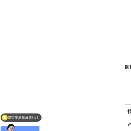
　
防
　
您需要测量液体吗？