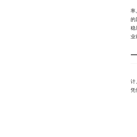
　
率
的
稳
业
计
凭