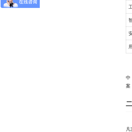
　
中
案
　
凡