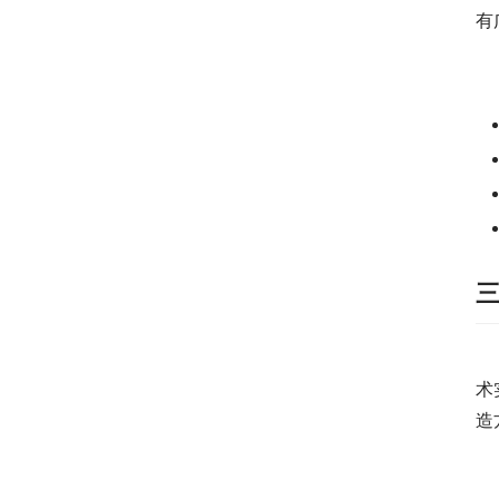
有
　
　
术
造
　