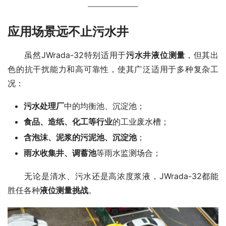
应用场景远不止污水井
　　虽然JWrada-32特别适用于
污水井液位测量
，但其出
色的抗干扰能力和高可靠性，使其广泛适用于多种复杂工
况：
污水处理厂
中的均衡池、沉淀池；
食品、造纸、化工等行业
的工业废水槽；
含泡沫、泥浆的污泥池、沉淀池
；
雨水收集井、调蓄池
等雨水监测场合；
　　无论是清水、污水还是高浓度浆液，JWrada-32都能
胜任各种
液位测量挑战
。