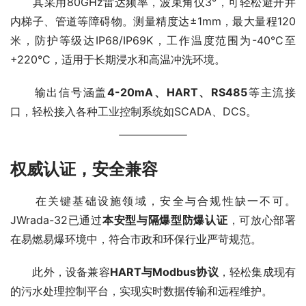
　　其采用80GHz雷达频率，波束角仅3°，可轻松避开井
内梯子、管道等障碍物。测量精度达±1mm，最大量程120
米，防护等级达IP68/IP69K，工作温度范围为-40°C至
+220°C，适用于长期浸水和高温冲洗环境。
　　输出信号涵盖
4-20mA、HART、RS485
等主流接
口，轻松接入各种工业控制系统如SCADA、DCS。
权威认证，安全兼容
　　在关键基础设施领域，安全与合规性缺一不可。
JWrada-32已通过
本安型与隔爆型防爆认证
，可放心部署
在易燃易爆环境中，符合市政和环保行业严苛规范。
　　此外，设备兼容
HART与Modbus协议
，轻松集成现有
的污水处理控制平台，实现实时数据传输和远程维护。